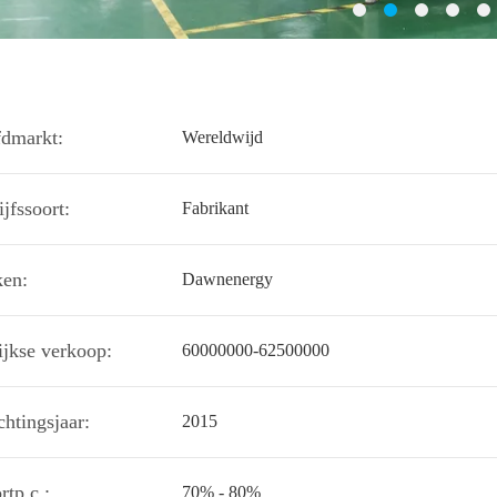
dmarkt:
Wereldwijd
jfssoort:
Fabrikant
en:
Dawnenergy
lijkse verkoop:
60000000-62500000
chtingsjaar:
2015
rtp.c.:
70% - 80%