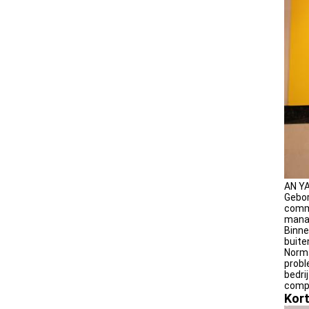
AN YA
Gebor
commu
manag
Binne
buite
Norma
probl
bedri
compl
Kort