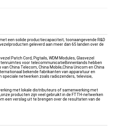
 met een solide productiecapaciteit, toonaangevende R&D
vezelproducten geleverd aan meer dan 65 landen over de
asvezel Patch Cord, Pigtails, WDM Modules, Glasvezel
,Buitenruimtes voor telecommunicatieBinnenlands hebben
p van China Telecom, China Mobile,China Unicom en China
 internationaal bekende fabrikanten van apparatuur en
 speciale netwerken zoals radiozenders, televisie,
nwerking met lokale distributeurs of samenwerking met
nze producten zijn veel gebruikt in de FTTH-netwerken
 een verslag uit te brengen over de resultaten van de