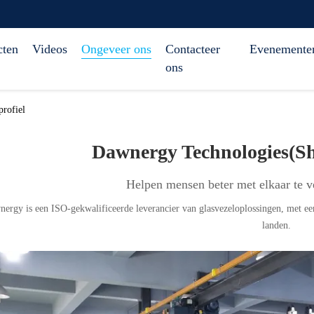
cten
Videos
Ongeveer ons
Contacteer
Evenemente
ons
rofiel
Dawnergy Technologies(Sh
Helpen mensen beter met elkaar te v
gy is een ISO-gekwalificeerde leverancier van glasvezeloplossingen, met een sterke productie & maatwerk mogel
landen.