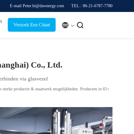
E-mail Peter.bi@dawnergy.com
TEL.: 86-21-6787-7780
n


Verzoek Een Citaat
anghai) Co., Ltd.
erbinden via glasvezel
ijkheden. Producten in 65+