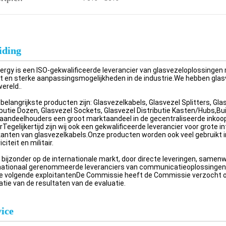
iding
rgy is een ISO-gekwalificeerde leverancier van glasvezeloplossingen
t en sterke aanpassingsmogelijkheden in de industrie.We hebben glas
wereld..
belangrijkste producten zijn: Glasvezelkabels, Glasvezel Splitters, Gl
ibutie Dozen, Glasvezel Sockets, Glasvezel Distributie Kasten/Hubs
aandeelhouders een groot marktaandeel in de gecentraliseerde inkoo
Tegelijkertijd zijn wij ook een gekwalificeerde leverancier voor grote
kanten van glasvezelkabels.Onze producten worden ook veel gebruikt in
iciteit en militair.
t bijzonder op de internationale markt, door directe leveringen, same
nationaal gerenommeerde leveranciers van communicatieoplossingen,o
e volgende exploitantenDe Commissie heeft de Commissie verzocht om
atie van de resultaten van de evaluatie.
ice