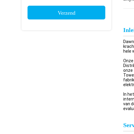
Verzend
Inle
Dawne
krach
hele 
Onze 
Distr
onze 
Tower
fabri
elektr
In he
inter
van d
evalu
Serv