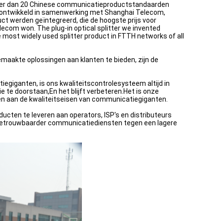
eer dan 20 Chinese communicatieproductstandaarden
 is ontwikkeld in samenwerking met Shanghai Telecom,
uct werden geïntegreerd, die de hoogste prijs voor
ecom won. The plug-in optical splitter we invented
 most widely used splitter product in FTTH networks of all
maakte oplossingen aan klanten te bieden, zijn de
egiganten, is ons kwaliteitscontrolesysteem altijd in
 te doorstaan,En het blijft verbeteren.Het is onze
oen aan de kwaliteitseisen van communicatiegiganten.
cten te leveren aan operators, ISP's en distributeurs
 betrouwbaarder communicatiediensten tegen een lagere