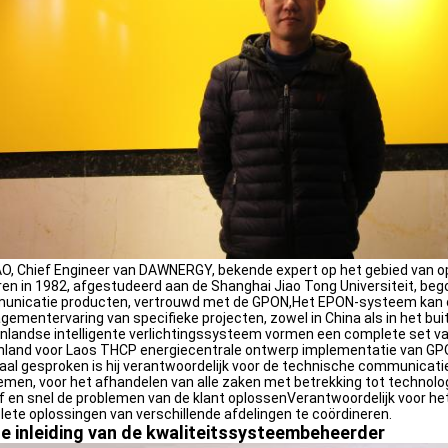
O, Chief Engineer van DAWNERGY, bekende expert op het gebied van op
en in 1982, afgestudeerd aan de Shanghai Jiao Tong Universiteit, be
nicatie producten, vertrouwd met de GPON,Het EPON-systeem kan o
ementervaring van specifieke projecten, zowel in China als in het buit
nlandse intelligente verlichtingssysteem vormen een complete set va
nland voor Laos THCP energiecentrale ontwerp implementatie van 
al gesproken is hij verantwoordelijk voor de technische communicatie
emen, voor het afhandelen van alle zaken met betrekking tot technol
jf en snel de problemen van de klant oplossenVerantwoordelijk voor he
ete oplossingen van verschillende afdelingen te coördineren.
e inleiding van de kwaliteitssysteembeheerder