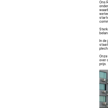
Ons R
onder
waarb
weten
start
commu
Sterk
belan
In de
staat
plech
Onze 
over 
prijs.