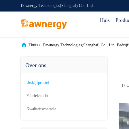
Dawnergy Technologies(Shanghai) Co., Ltd.
Huis
Produ
Thuis
>
Dawnergy Technologies(Shanghai) Co., Ltd. Bedrijfp
Over ons
Bedrijfprofiel
Dawner
Fabriekstocht
Kwaliteitscontrole