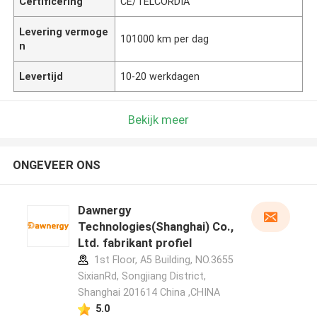
Certificering
CE/TELCORDIA
Levering vermoge
101000 km per dag
n
Levertijd
10-20 werkdagen
Bekijk meer
ONGEVEER ONS
Dawnergy
Technologies(Shanghai) Co.,
Ltd. fabrikant profiel
1st Floor, A5 Building, NO.3655
SixianRd, Songjiang District,
Shanghai 201614 China ,CHINA
5.0