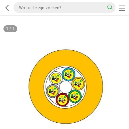
1
/
1