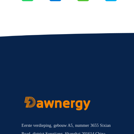
Eerste verdieping, gebouw A5, nummer 3655 Sixian
Road, district Songjiang, Shanghai 201614 China