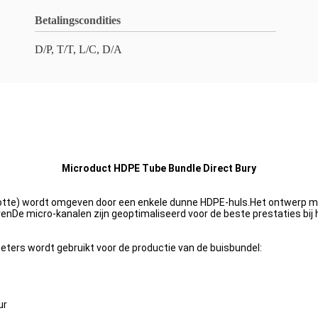
Betalingscondities
D/P, T/T, L/C, D/A
Microduct HDPE Tube Bundle Direct Bury
ootte) wordt omgeven door een enkele dunne HDPE-huls.Het ontwerp ma
De micro-kanalen zijn geoptimaliseerd voor de beste prestaties bij h
ers wordt gebruikt voor de productie van de buisbundel:
ur