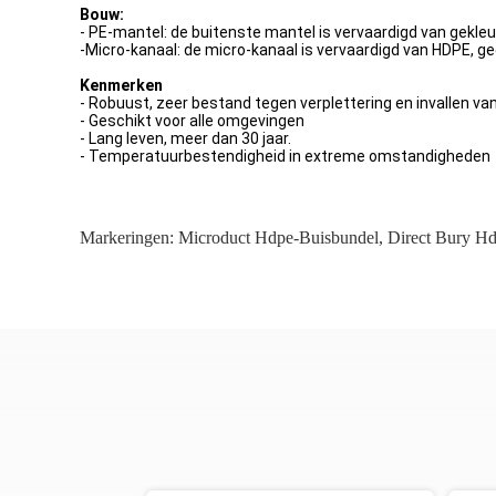
Bouw:
- PE-mantel: de buitenste mantel is vervaardigd van gekleu
-Micro-kanaal: de micro-kanaal is vervaardigd van HDPE, g
Kenmerken
- Robuust, zeer bestand tegen verplettering en invallen va
- Geschikt voor alle omgevingen
- Lang leven, meer dan 30 jaar.
- Temperatuurbestendigheid in extreme omstandigheden
Markeringen:
Microduct Hdpe-Buisbundel
,
Direct Bury H