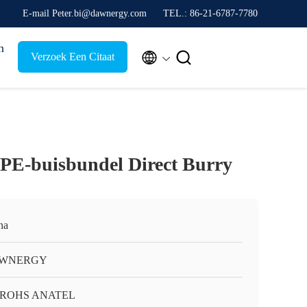
E-mail Peter.bi@dawnergy.com
TEL.: 86-21-6787-7780
n


Verzoek Een Citaat
PE-buisbundel Direct Burry
na
WNERGY
 ROHS ANATEL