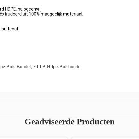
rd HDPE, halogeenvrij.
eëxtrudeerd uit 100% maagdelijk materiaal.
n buitenaf
dpe Buis Bundel
,
FTTB Hdpe-Buisbundel
Geadviseerde Producten