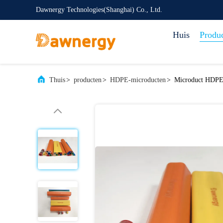
Dawnergy Technologies(Shanghai) Co., Ltd.
Huis
Produ
Thuis
>
producten
>
HDPE-microducten
>
Microduct HDPE-