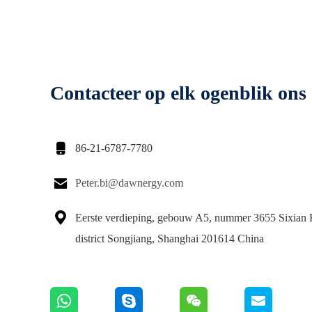
Contacteer op elk ogenblik ons

86-21-6787-7780

Peter.bi@dawnergy.com

Eerste verdieping, gebouw A5, nummer 3655 Sixian 
district Songjiang, Shanghai 201614 China