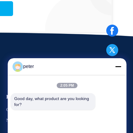
peter
2:05 PM
Evenementen
Good day, what product are you looking 
Verzoek Een Citaat
for?
Gevallen
TEL.: 86-21-6787-7780
Nieuws
Fax: 86-21-6787-7575