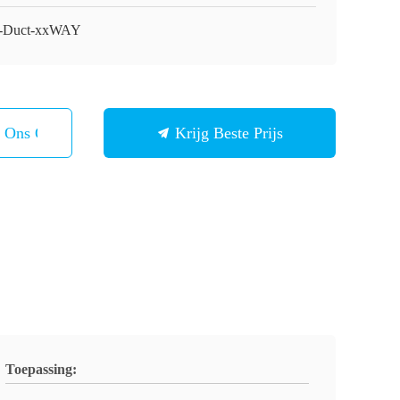
-Duct-xxWAY
t Ons Op
Krijg Beste Prijs
Toepassing: