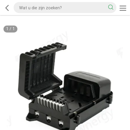
1
/
1