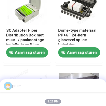
Ongeveer ons
Fabrieksreis
SC Adapter Fiber
Dome-type materiaal
Distribution Box met
PP+GF 24-kern
muur- / paalmontage-
glasvezel splice
Kwaliteitscontrole
installatie en Fiber
behuizing
Splice Box Connector
Aanvraag sturen
Aanvraag sturen
Type
Contacteer ons
Nieuws
peter
Gevallen
8:23 PM
Verzoek om een Citaat