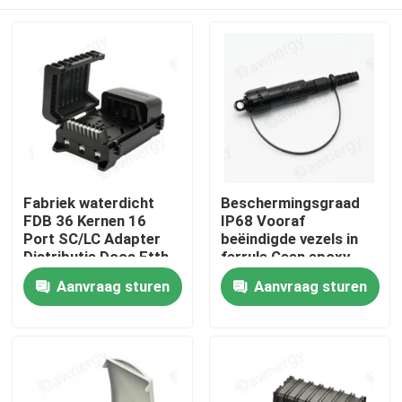
Fabriek waterdicht
Beschermingsgraad
FDB 36 Kernen 16
IP68 Vooraf
Port SC/LC Adapter
beëindigde vezels in
Distributie Doos Ftth
ferrule Geen epoxy-
harding en polijsten
Huis
Aanvraag sturen
Aanvraag sturen
met PC ABS-
behuizingsmaterialen
Producten
Videos