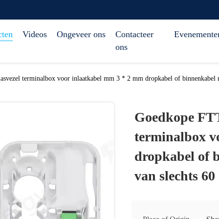
cten
Videos
Ongeveer ons
Contacteer
Evenemente
ons
svezel terminalbox voor inlaatkabel mm 3 * 2 mm dropkabel of binnenkabel m
Goedkope FTTH
terminalbox v
dropkabel of 
van slechts 60