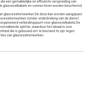
.die een gemakkelijke en efficiënte verspreiding van
t de glasvezelkabels en connectoren worden beschermd
es van glasvezelnetwerken.De doos kan worden aangepast
asvezelnetwerken zonder onderbreking van de dienst.
eorganiseerd verbindingspunt voor glasvezelkabels.De
stalleerde splitter, waardoor het ideaal is voor
enheid die is gebouwd om te bestand te zijn tegen
aties van glasvezelnetwerken.