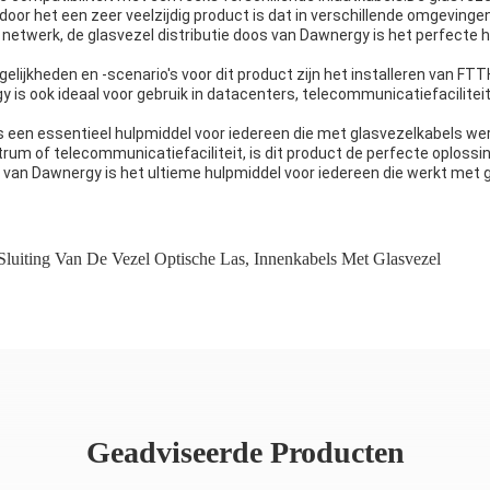
or het een zeer veelzijdig product is dat in verschillende omgevinge
etwerk, de glasvezel distributie doos van Dawnergy is het perfecte h
kheden en -scenario's voor dit product zijn het installeren van FTTH
y is ook ideaal voor gebruik in datacenters, telecommunicatiefacilite
 een essentieel hulpmiddel voor iedereen die met glasvezelkabels we
entrum of telecommunicatiefaciliteit, is dit product de perfecte oplossi
s van Dawnergy is het ultieme hulpmiddel voor iedereen die werkt met g
Sluiting Van De Vezel Optische Las
,
Innenkabels Met Glasvezel
Geadviseerde Producten