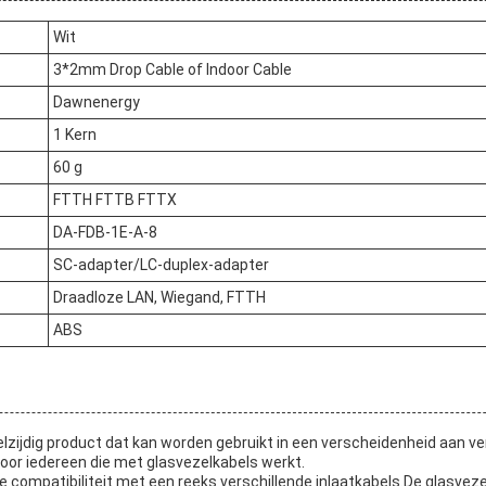
Wit
3*2mm Drop Cable of Indoor Cable
Dawnenergy
1 Kern
60 g
FTTH FTTB FTTX
DA-FDB-1E-A-8
SC-adapter/LC-duplex-adapter
Draadloze LAN, Wiegand, FTTH
ABS
lzijdig product dat kan worden gebruikt in een verscheidenheid aan v
oor iedereen die met glasvezelkabels werkt.
de compatibiliteit met een reeks verschillende inlaatkabels.De glasvez