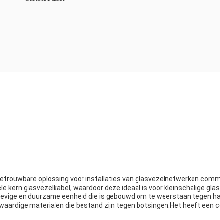
n betrouwbare oplossing voor installaties van glasvezelnetwerken.com
e kern glasvezelkabel, waardoor deze ideaal is voor kleinschalige gl
stevige en duurzame eenheid die is gebouwd om te weerstaan tegen
aardige materialen die bestand zijn tegen botsingen.Het heeft een c