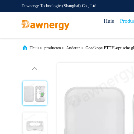
Dawnergy Technologies(Shanghai) Co., Ltd.
Huis
Produ
Thuis
>
producten
>
Anderen
>
Goedkope FTTH-optische gla