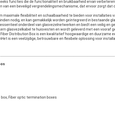
eeks functies die de functionaliteit en bruikbaarheid ervan verbeteren
ien van een beveiligd vergrendelingsmechanisme, dat ervoor zorgt da
m maximale flexibiliteit en schaalbaarheid te bieden voor installati
ndien nodig, en kan gemakkelijk worden geïntegreerd in bestaande gl
essentieel onderdeel van glasvezelnetwerken en biedt een veilig en g
ern glasvezelkabel te huisvesten en wordt geleverd met een vooraf geïn
Fiber Distribution Box is een kwalitatief hoogwaardige en duurzame e
is een veelzijdige, betrouwbare en flexibele oplossing voor install
oos
 box, Fiber optic termination boxes