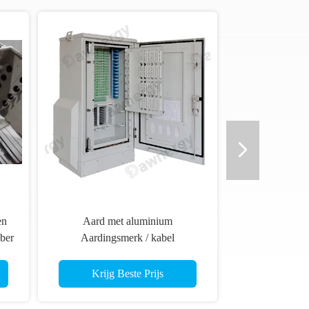
en
Aard met aluminium
ber
Aardingsmerk / kabel
Minimaliseerde inzettijd
Krijg Beste Prijs