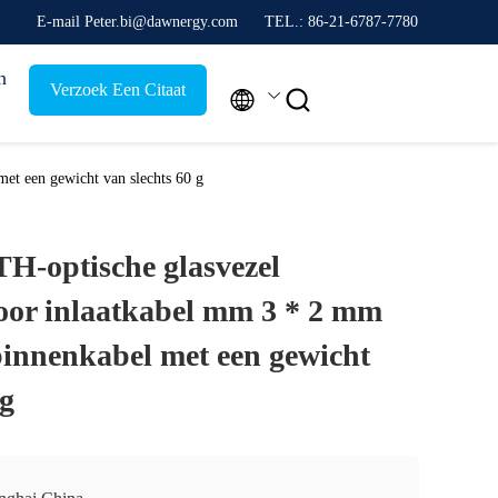
E-mail Peter.bi@dawnergy.com
TEL.: 86-21-6787-7780
n
Verzoek Een Citaat


et een gewicht van slechts 60 g
-optische glasvezel
oor inlaatkabel mm 3 * 2 mm
binnenkabel met een gewicht
 g