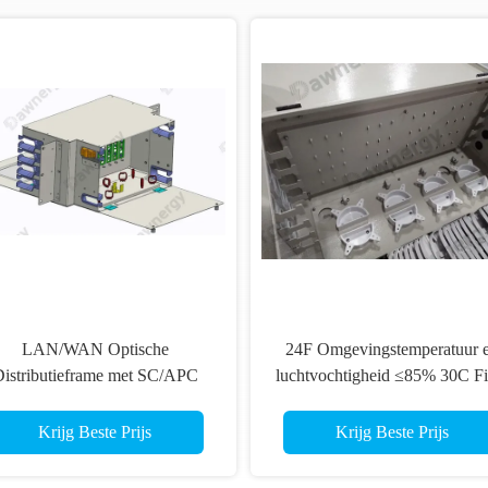
LAN/WAN Optische
24F Omgevingstemperatuur 
istributieframe met SC/APC
luchtvochtigheid ≤85% 30C Fi
apter Type en Zwart of Opties
Distribution Box
Krijg Beste Prijs
Krijg Beste Prijs