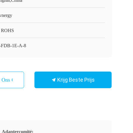
nghai,China
nergy
, ROHS
-FDB-1E-A-8
Krijg Beste Prijs
t Ons Op
Adaptercomité: