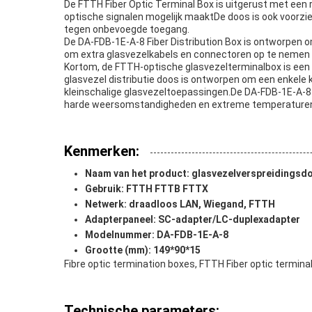
De FTTH Fiber Optic Terminal Box is uitgerust met een r
optische signalen mogelijk maaktDe doos is ook voorz
tegen onbevoegde toegang.
De DA-FDB-1E-A-8 Fiber Distribution Box is ontworpen o
om extra glasvezelkabels en connectoren op te nemen i
Kortom, de FTTH-optische glasvezelterminalbox is een 
glasvezel distributie doos is ontworpen om een enkele k
kleinschalige glasvezeltoepassingen.De DA-FDB-1E-A-8 
harde weersomstandigheden en extreme temperaturenHet 
Kenmerken:
Naam van het product: glasvezelverspreidingsd
Gebruik: FTTH FTTB FTTX
Netwerk: draadloos LAN, Wiegand, FTTH
Adapterpaneel: SC-adapter/LC-duplexadapter
Modelnummer: DA-FDB-1E-A-8
Grootte (mm): 149*90*15
Fibre optic termination boxes, FTTH Fiber optic terminal
Technische parameters: