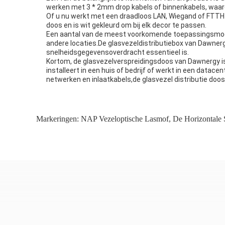
werken met 3 * 2mm drop kabels of binnenkabels, waardo
Of u nu werkt met een draadloos LAN, Wiegand of FTTH n
doos en is wit gekleurd om bij elk decor te passen.
Een aantal van de meest voorkomende toepassingsmogelij
andere locaties.De glasvezeldistributiebox van Dawnerg
snelheidsgegevensoverdracht essentieel is.
Kortom, de glasvezelverspreidingsdoos van Dawnergy is
installeert in een huis of bedrijf of werkt in een datac
netwerken en inlaatkabels,de glasvezel distributie doo
Markeringen:
NAP Vezeloptische Lasmof
,
De Horizontale 