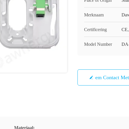
Place of Origin
Sha
Merknaam
Daw
Certificering
CE
Model Number
DA
Neem Contact Me
Materiaal: