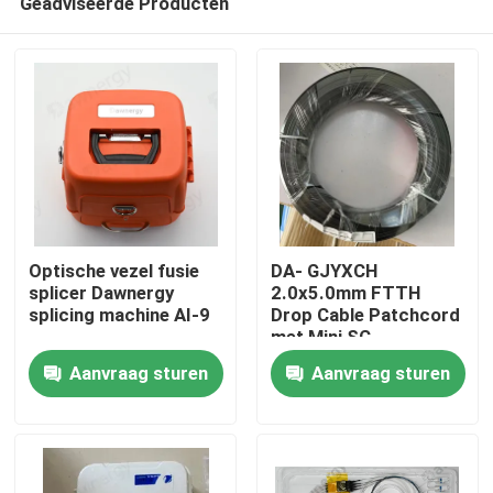
Geadviseerde Producten
Optische vezel fusie
DA- GJYXCH
splicer Dawnergy
2.0x5.0mm FTTH
splicing machine AI-9
Drop Cable Patchcord
met Mini SC
Huis
Waterproof
Aanvraag sturen
Aanvraag sturen
Connector en buis
door connector
Producten
Videos