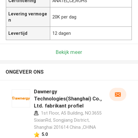
Certificering
ANATEL,CE,ROHS
Levering vermoge
20K per dag
n
Levertijd
12 dagen
Bekijk meer
ONGEVEER ONS
Dawnergy
Technologies(Shanghai) Co.,
Ltd. fabrikant profiel
1st Floor, A5 Building, NO.3655
SixianRd, Songjiang District,
Shanghai 201614 China ,CHINA
5.0