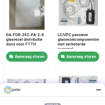
Ongeveer ons
Fabrieksreis
DA-FDB-24C-PA-2-X
LC/UPC passieve
glasvezel distributie
glasvezelcomponenten
Kwaliteitscontrole
doos voor FTTH
met verbeterde
overspel
Aanvraag sturen
Aanvraag sturen
Contacteer ons
Nieuws
Gevallen
peter
Verzoek om een Citaat